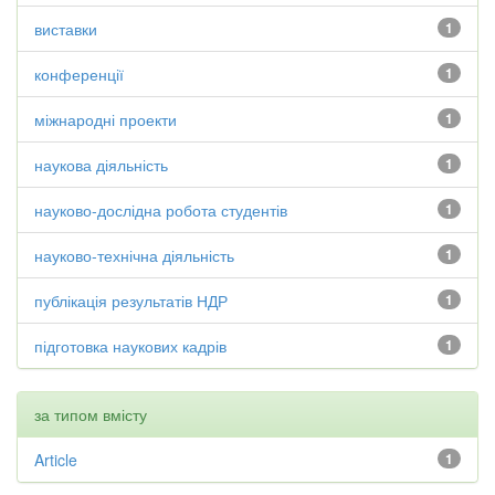
виставки
1
конференції
1
міжнародні проекти
1
наукова діяльність
1
науково-дослідна робота студентів
1
науково-технічна діяльність
1
публікація результатів НДР
1
підготовка наукових кадрів
1
за типом вмісту
Article
1