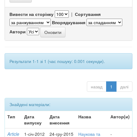
Вивести на сторінку
|
Сортування
Впорядкування
Автори
Результати 1-1 зі 1 (час пошуку: 0.001 секунди).
назад
1
далі
Знайдені матеріали:
Тип
Дата
Дата
Назва
Автор(и)
випуску
внесення
Article
1-січ-2012
24-гру-2015
Наукова та
-