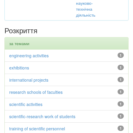
науково-
технічна
діяльність
Розкриття
за темами
engineering activities
1
exhibitions
1
international projects
1
research schools of faculties
1
scientific activities
1
scientific-research work of students
1
training of scientific personnel
1