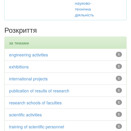
науково-
технічна
діяльність
Розкриття
за темами
engineering activities
1
exhibitions
1
international projects
1
publication of results of research
1
research schools of faculties
1
scientific activities
1
training of scientific personnel
1