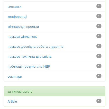
виставки
1
конференції
1
міжнародні проекти
1
наукова діяльність
1
науково-дослідна робота студентів
1
науково-технічна діяльність
1
публікація результатів НДР
1
семінари
1
за типом вмісту
Article
1