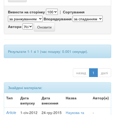
Вивести на сторінку
|
Сортування
Впорядкування
Автори
Результати 1-1 зі 1 (час пошуку: 0.001 секунди).
назад
1
далі
Знайдені матеріали:
Тип
Дата
Дата
Назва
Автор(и)
випуску
внесення
Article
1-січ-2012
24-гру-2015
Наукова та
-