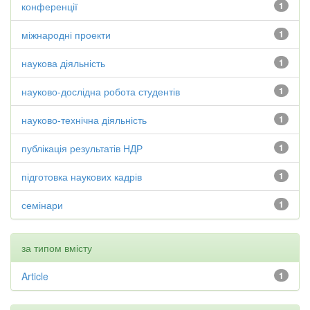
конференції
1
міжнародні проекти
1
наукова діяльність
1
науково-дослідна робота студентів
1
науково-технічна діяльність
1
публікація результатів НДР
1
підготовка наукових кадрів
1
семінари
1
за типом вмісту
Article
1