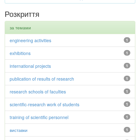
Розкриття
за темами
engineering activities
1
exhibitions
1
international projects
1
publication of results of research
1
research schools of faculties
1
scientific-research work of students
1
training of scientific personnel
1
виставки
1