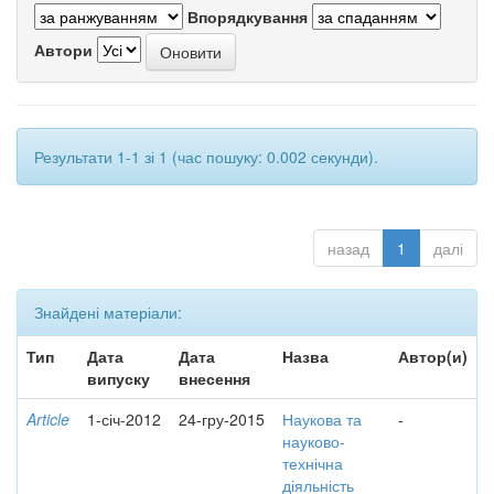
Впорядкування
Автори
Результати 1-1 зі 1 (час пошуку: 0.002 секунди).
назад
1
далі
Знайдені матеріали:
Тип
Дата
Дата
Назва
Автор(и)
випуску
внесення
Article
1-січ-2012
24-гру-2015
Наукова та
-
науково-
технічна
діяльність