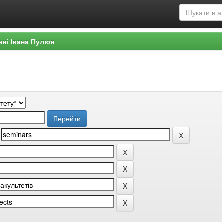
ені Івана Пулюя