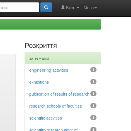
Вхід:
Мова
Розкриття
за темами
engineering activities
1
exhibitions
1
publication of results of research
1
research schools of faculties
1
scientific activities
1
scientific-research work of
1