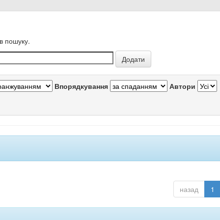
в пошуку.
Впорядкування
Автори
назад
1