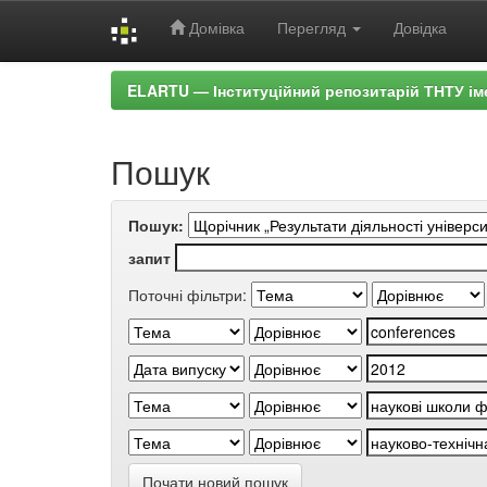
Домівка
Перегляд
Довідка
Skip
ELARTU — Інституційний репозитарій ТНТУ ім
navigation
Пошук
Пошук:
запит
Поточні фільтри:
Почати новий пошук