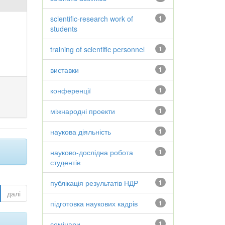
scientific-research work of
1
students
training of scientific personnel
1
виставки
1
конференції
1
міжнародні проекти
1
наукова діяльність
1
науково-дослідна робота
1
студентів
публікація результатів НДР
1
далі
підготовка наукових кадрів
1
семінари
1