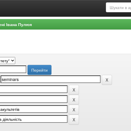
ені Івана Пулюя