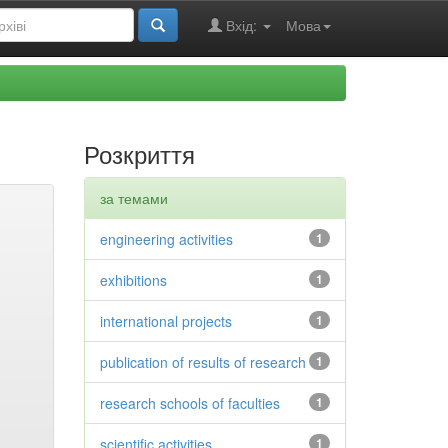
Вхід:
Мова
Розкриття
за темами
engineering activities
1
exhibitions
1
international projects
1
publication of results of research
1
research schools of faculties
1
scientific activities
1