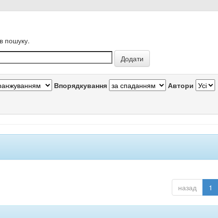
в пошуку.
Впорядкування
Автори
назад
1