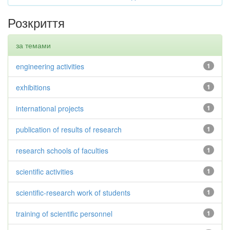
Розкриття
за темами
engineering activities
1
exhibitions
1
international projects
1
publication of results of research
1
research schools of faculties
1
scientific activities
1
scientific-research work of students
1
training of scientific personnel
1