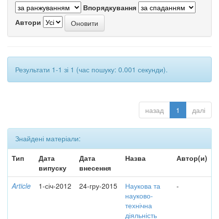
Впорядкування
Автори
Результати 1-1 зі 1 (час пошуку: 0.001 секунди).
назад
1
далі
Знайдені матеріали:
Тип
Дата
Дата
Назва
Автор(и)
випуску
внесення
Article
1-січ-2012
24-гру-2015
Наукова та
-
науково-
технічна
діяльність