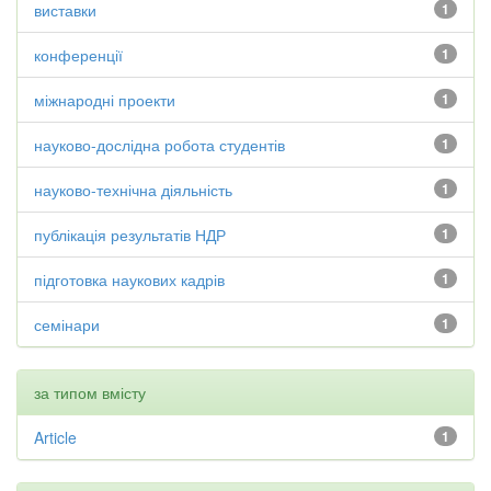
виставки
1
конференції
1
міжнародні проекти
1
науково-дослідна робота студентів
1
науково-технічна діяльність
1
публікація результатів НДР
1
підготовка наукових кадрів
1
семінари
1
за типом вмісту
Article
1