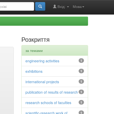
Вхід:
Мова
Розкриття
за темами
engineering activities
1
exhibitions
1
international projects
1
publication of results of research
1
research schools of faculties
1
scientific-research work of
1