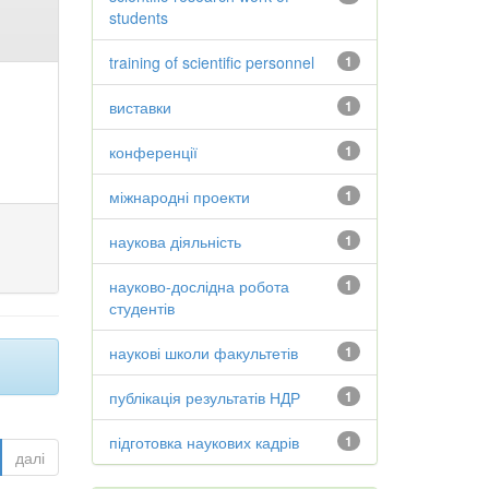
students
training of scientific personnel
1
виставки
1
конференції
1
міжнародні проекти
1
наукова діяльність
1
науково-дослідна робота
1
студентів
наукові школи факультетів
1
публікація результатів НДР
1
підготовка наукових кадрів
1
далі