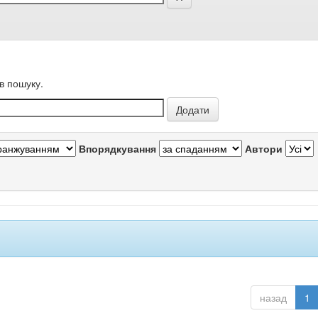
в пошуку.
Впорядкування
Автори
назад
1