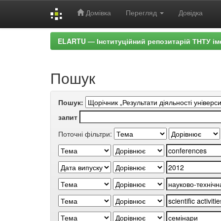
Домівка
Перегляд
Довідка
Skip
ELARTU — Інституційний репозитарій ТНТУ ім
navigation
Пошук
Пошук:
запит
Поточні фільтри: