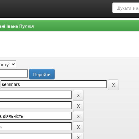
ені Івана Пулюя