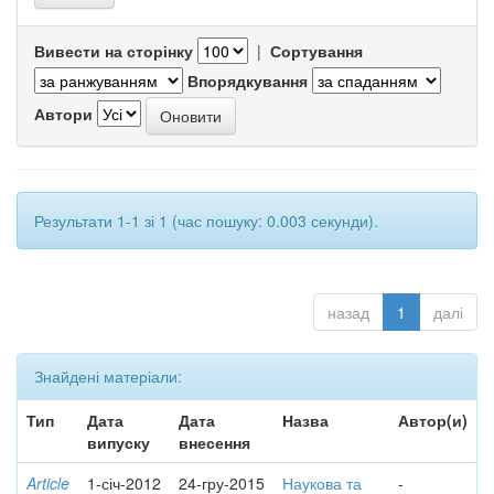
Вивести на сторінку
|
Сортування
Впорядкування
Автори
Результати 1-1 зі 1 (час пошуку: 0.003 секунди).
назад
1
далі
Знайдені матеріали:
Тип
Дата
Дата
Назва
Автор(и)
випуску
внесення
Article
1-січ-2012
24-гру-2015
Наукова та
-