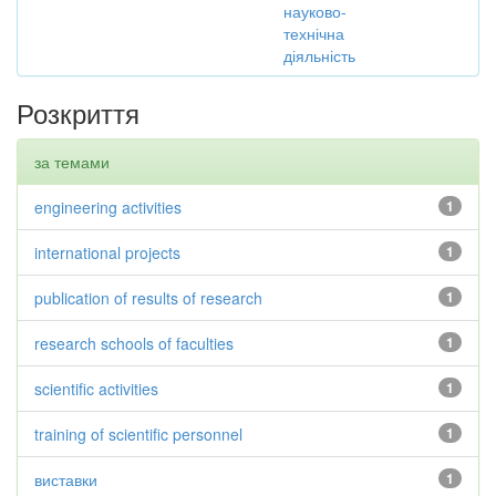
науково-
технічна
діяльність
Розкриття
за темами
engineering activities
1
international projects
1
publication of results of research
1
research schools of faculties
1
scientific activities
1
training of scientific personnel
1
виставки
1