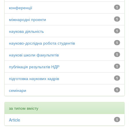
конференції
1
міжнародні проекти
1
наукова діяльність
1
науково-дослідна робота студентів
1
наукові школи факультетів
1
публікація результатів НДР
1
підготовка наукових кадрів
1
семінари
1
за типом вмісту
Article
1