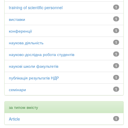
training of scientific personnel
1
виставки
1
конференції
1
наукова діяльність
1
науково-дослідна робота студентів
1
наукові школи факультетів
1
публікація результатів НДР
1
семінари
1
за типом вмісту
Article
1