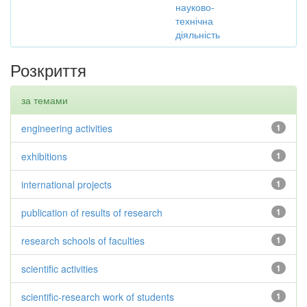
науково-
технічна
діяльність
Розкриття
за темами
engineering activities
1
exhibitions
1
international projects
1
publication of results of research
1
research schools of faculties
1
scientific activities
1
scientific-research work of students
1