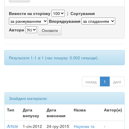
Вивести на сторінку
|
Сортування
Впорядкування
Автори
Результати 1-1 зі 1 (час пошуку: 0.002 секунди).
назад
1
далі
Знайдені матеріали:
Тип
Дата
Дата
Назва
Автор(и)
випуску
внесення
Article
1-січ-2012
24-гру-2015
Наукова та
-