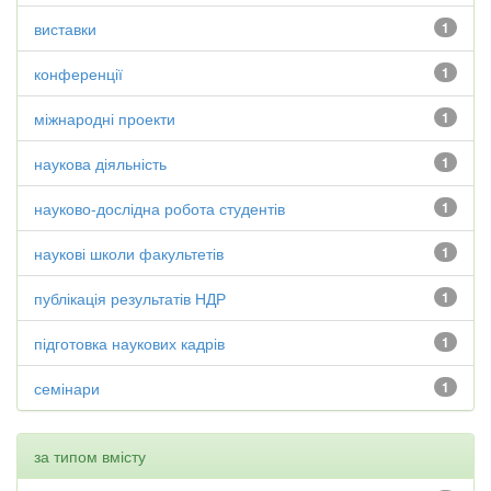
виставки
1
конференції
1
міжнародні проекти
1
наукова діяльність
1
науково-дослідна робота студентів
1
наукові школи факультетів
1
публікація результатів НДР
1
підготовка наукових кадрів
1
семінари
1
за типом вмісту