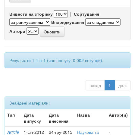
Вивести на сторінку
|
Сортування
Впорядкування
Автори
Результати 1-1 зі 1 (час пошуку: 0.002 секунди).
назад
1
далі
Знайдені матеріали:
Тип
Дата
Дата
Назва
Автор(и)
випуску
внесення
Article
1-січ-2012
24-гру-2015
Наукова та
-