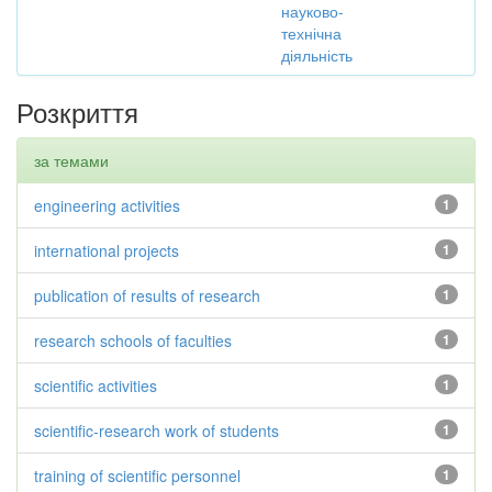
науково-
технічна
діяльність
Розкриття
за темами
engineering activities
1
international projects
1
publication of results of research
1
research schools of faculties
1
scientific activities
1
scientific-research work of students
1
training of scientific personnel
1