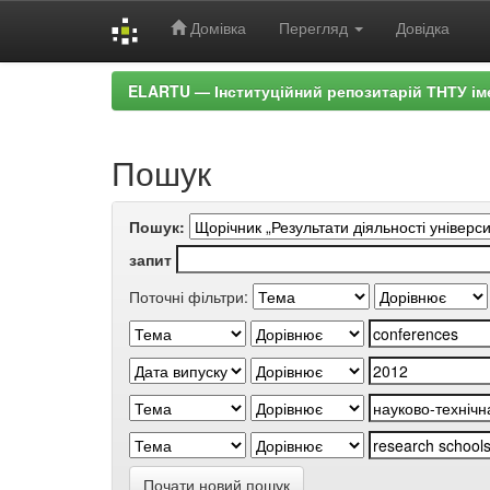
Домівка
Перегляд
Довідка
Skip
ELARTU — Інституційний репозитарій ТНТУ ім
navigation
Пошук
Пошук:
запит
Поточні фільтри:
Почати новий пошук