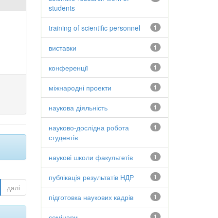
students
training of scientific personnel
1
виставки
1
конференції
1
міжнародні проекти
1
наукова діяльність
1
науково-дослідна робота
1
студентів
наукові школи факультетів
1
публікація результатів НДР
1
далі
підготовка наукових кадрів
1
семінари
1