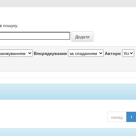
в пошуку.
Впорядкування
Автори
назад
1