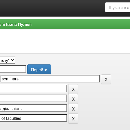
ені Івана Пулюя