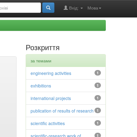
Вхід:
Мова
Розкриття
за темами
engineering activities
1
exhibitions
1
international projects
1
publication of results of research
1
scientific activities
1
scientific-research work of
1