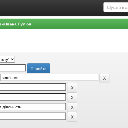
ені Івана Пулюя