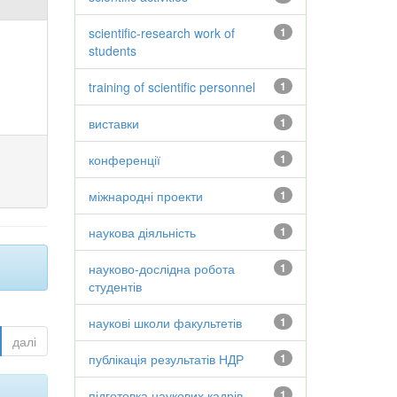
scientific-research work of
1
students
training of scientific personnel
1
виставки
1
конференції
1
міжнародні проекти
1
наукова діяльність
1
науково-дослідна робота
1
студентів
наукові школи факультетів
1
далі
публікація результатів НДР
1
підготовка наукових кадрів
1