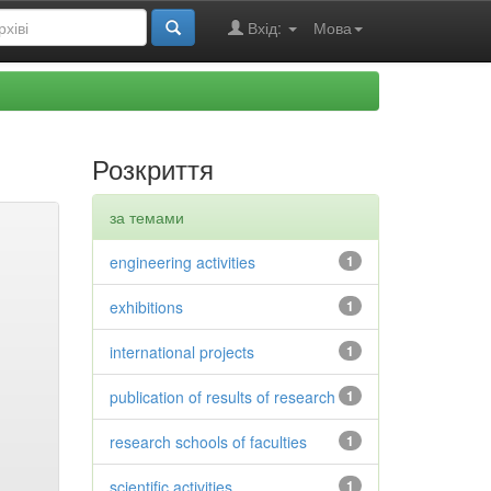
Вхід:
Мова
Розкриття
за темами
engineering activities
1
exhibitions
1
international projects
1
publication of results of research
1
research schools of faculties
1
scientific activities
1