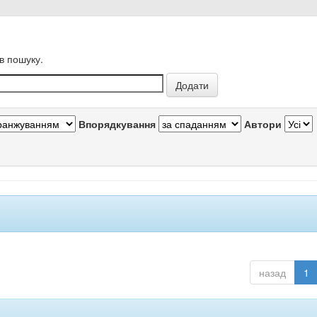
в пошуку.
Впорядкування
Автори
назад
1