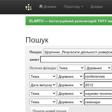
Домівка
Перегляд
Довідка
Skip
ELARTU — Інституційний репозитарій ТНТУ ім
navigation
Пошук
Пошук:
запит
Поточні фільтри:
Почати новий пошук