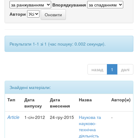
Впорядкування
Автори
Результати 1-1 зі 1 (час пошуку: 0.002 секунди).
назад
1
далі
Знайдені матеріали:
Тип
Дата
Дата
Назва
Автор(и)
випуску
внесення
Article
1-січ-2012
24-гру-2015
Наукова та
-
науково-
технічна
діяльність