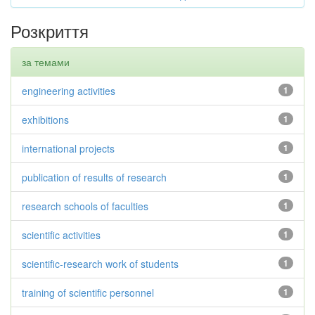
Розкриття
за темами
engineering activities
1
exhibitions
1
international projects
1
publication of results of research
1
research schools of faculties
1
scientific activities
1
scientific-research work of students
1
training of scientific personnel
1