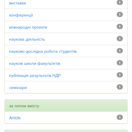
виставки
1
конференції
1
міжнародні проекти
1
наукова діяльність
1
науково-дослідна робота студентів
1
наукові школи факультетів
1
публікація результатів НДР
1
семінари
1
за типом вмісту
Article
1