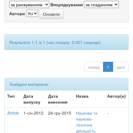
Впорядкування
Автори
Результати 1-1 зі 1 (час пошуку: 0.001 секунди).
назад
1
далі
Знайдені матеріали:
Тип
Дата
Дата
Назва
Автор(и)
випуску
внесення
Article
1-січ-2012
24-гру-2015
Наукова та
-
науково-
технічна
діяльність