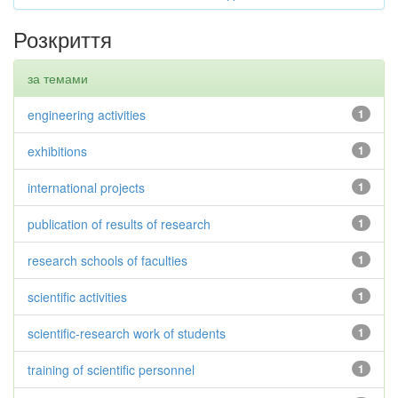
Розкриття
за темами
engineering activities
1
exhibitions
1
international projects
1
publication of results of research
1
research schools of faculties
1
scientific activities
1
scientific-research work of students
1
training of scientific personnel
1