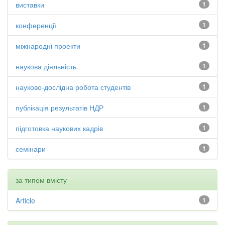
виставки
1
конференції
1
міжнародні проекти
1
наукова діяльність
1
науково-дослідна робота студентів
1
публікація результатів НДР
1
підготовка наукових кадрів
1
семінари
1
за типом вмісту
Article
1