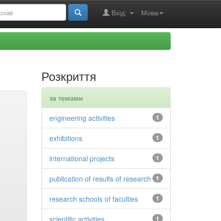
Вхід:
Мова
Розкриття
за темами
engineering activities
1
exhibitions
1
international projects
1
publication of results of research
1
research schools of faculties
1
scientific activities
1