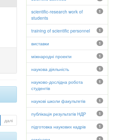
scientific-research work of
1
students
training of scientific personnel
1
виставки
1
міжнародні проекти
1
наукова діяльність
1
науково-дослідна робота
1
студентів
наукові школи факультетів
1
публікація результатів НДР
1
далі
підготовка наукових кадрів
1
семінари
1