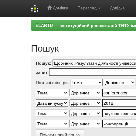
Домівка
Перегляд
Довідка
Skip
ELARTU — Інституційний репозитарій ТНТУ ім
navigation
Пошук
Пошук:
запит
Поточні фільтри:
Почати новий пошук