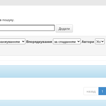
в пошуку.
Впорядкування
Автори
назад
1