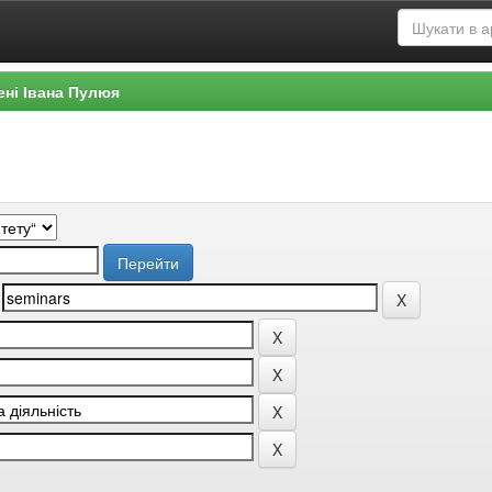
ені Івана Пулюя