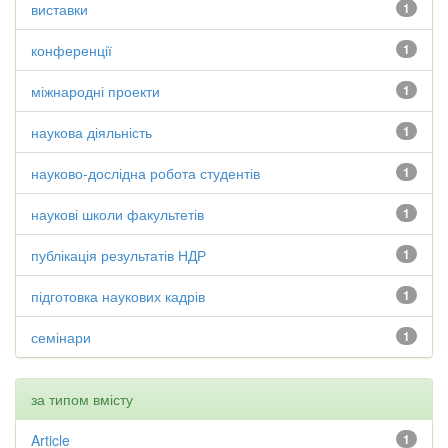
виставки
1
конференції
1
міжнародні проекти
1
наукова діяльність
1
науково-дослідна робота студентів
1
наукові школи факультетів
1
публікація результатів НДР
1
підготовка наукових кадрів
1
семінари
1
за типом вмісту
Article
1