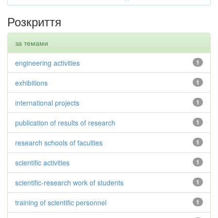
Розкриття
за темами
engineering activities
1
exhibitions
1
international projects
1
publication of results of research
1
research schools of faculties
1
scientific activities
1
scientific-research work of students
1
training of scientific personnel
1