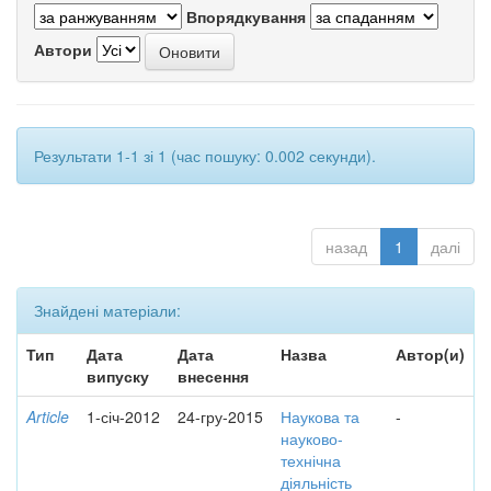
Впорядкування
Автори
Результати 1-1 зі 1 (час пошуку: 0.002 секунди).
назад
1
далі
Знайдені матеріали:
Тип
Дата
Дата
Назва
Автор(и)
випуску
внесення
Article
1-січ-2012
24-гру-2015
Наукова та
-
науково-
технічна
діяльність