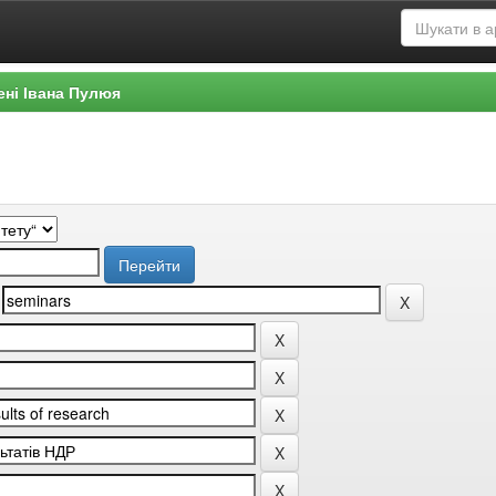
ені Івана Пулюя