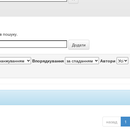
в пошуку.
Впорядкування
Автори
назад
1