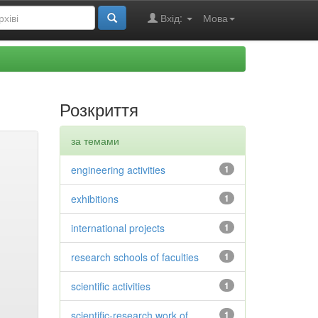
Вхід:
Мова
Розкриття
за темами
engineering activities
1
exhibitions
1
international projects
1
research schools of faculties
1
scientific activities
1
scientific-research work of
1