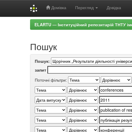
Домівка
Перегляд
Довідка
Skip
ELARTU — Інституційний репозитарій ТНТУ ім
navigation
Пошук
Пошук:
запит
Поточні фільтри: