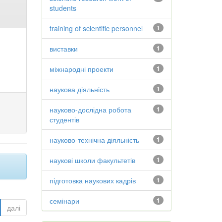
students
training of scientific personnel
1
виставки
1
міжнародні проекти
1
наукова діяльність
1
науково-дослідна робота
1
студентів
науково-технічна діяльність
1
наукові школи факультетів
1
підготовка наукових кадрів
1
семінари
1
далі