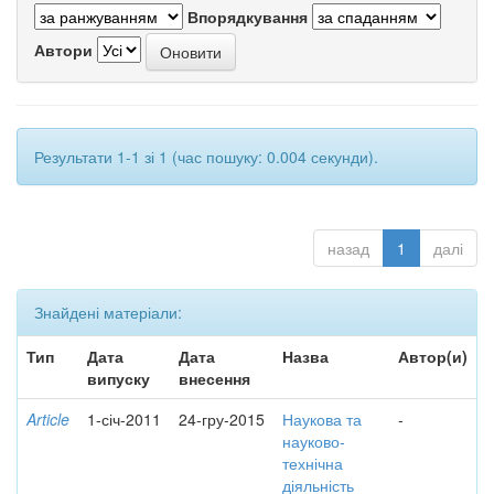
Впорядкування
Автори
Результати 1-1 зі 1 (час пошуку: 0.004 секунди).
назад
1
далі
Знайдені матеріали:
Тип
Дата
Дата
Назва
Автор(и)
випуску
внесення
Article
1-січ-2011
24-гру-2015
Наукова та
-
науково-
технічна
діяльність