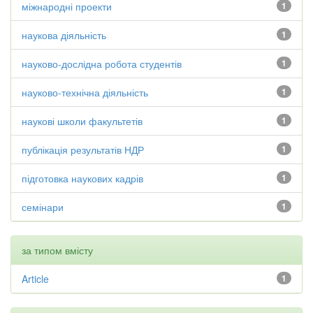
міжнародні проекти
1
наукова діяльність
1
науково-дослідна робота студентів
1
науково-технічна діяльність
1
наукові школи факультетів
1
публікація результатів НДР
1
підготовка наукових кадрів
1
семінари
1
за типом вмісту
Article
1