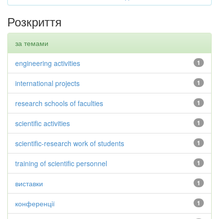
Розкриття
за темами
engineering activities
1
international projects
1
research schools of faculties
1
scientific activities
1
scientific-research work of students
1
training of scientific personnel
1
виставки
1
конференції
1