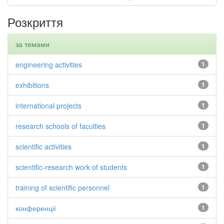
Розкриття
за темами
engineering activities
1
exhibitions
1
international projects
1
research schools of faculties
1
scientific activities
1
scientific-research work of students
1
training of scientific personnel
1
конференції
1