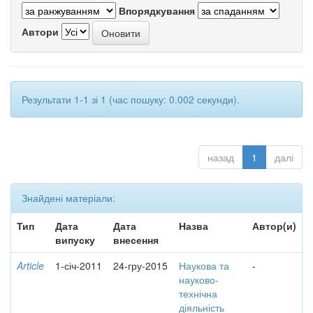
Впорядкування
Автори
Результати 1-1 зі 1 (час пошуку: 0.002 секунди).
назад
1
далі
Знайдені матеріали:
Тип
Дата
Дата
Назва
Автор(и)
випуску
внесення
Article
1-січ-2011
24-гру-2015
Наукова та
-
науково-
технічна
діяльність