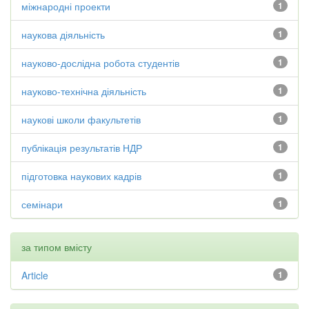
міжнародні проекти
1
наукова діяльність
1
науково-дослідна робота студентів
1
науково-технічна діяльність
1
наукові школи факультетів
1
публікація результатів НДР
1
підготовка наукових кадрів
1
семінари
1
за типом вмісту
Article
1