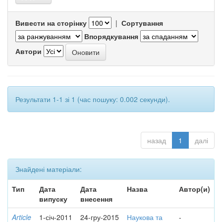
Вивести на сторінку
|
Сортування
Впорядкування
Автори
Результати 1-1 зі 1 (час пошуку: 0.002 секунди).
назад
1
далі
Знайдені матеріали:
Тип
Дата
Дата
Назва
Автор(и)
випуску
внесення
Article
1-січ-2011
24-гру-2015
Наукова та
-