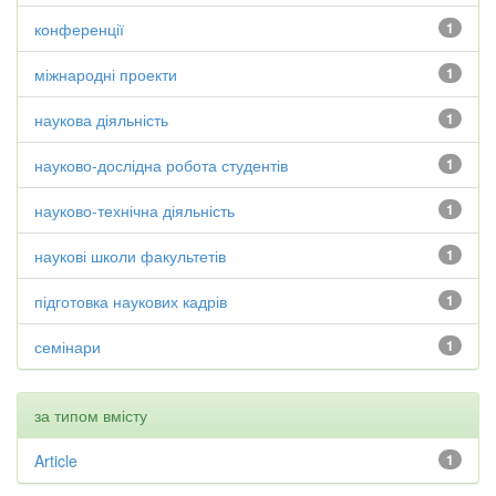
конференції
1
міжнародні проекти
1
наукова діяльність
1
науково-дослідна робота студентів
1
науково-технічна діяльність
1
наукові школи факультетів
1
підготовка наукових кадрів
1
семінари
1
за типом вмісту
Article
1