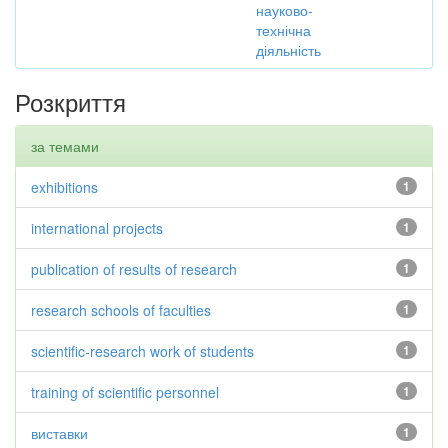
науково-
технічна
діяльність
Розкриття
за темами
exhibitions
1
international projects
1
publication of results of research
1
research schools of faculties
1
scientific-research work of students
1
training of scientific personnel
1
виставки
1