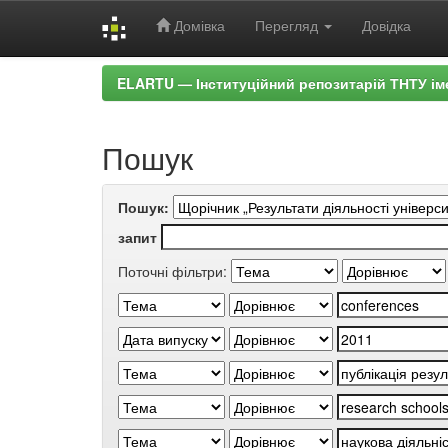
Домівка
Перегляд
Довідка
Skip
ELARTU — Інституційний репозитарій ТНТУ ім
navigation
Пошук
Пошук:
запит
Поточні фільтри: