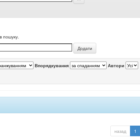
в пошуку.
Впорядкування
Автори
назад
1