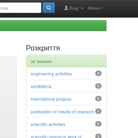
Вхід:
Мова
Розкриття
за темами
engineering activities
1
exhibitions
1
international projects
1
publication of results of research
1
scientific activities
1
scientific-research work of
1