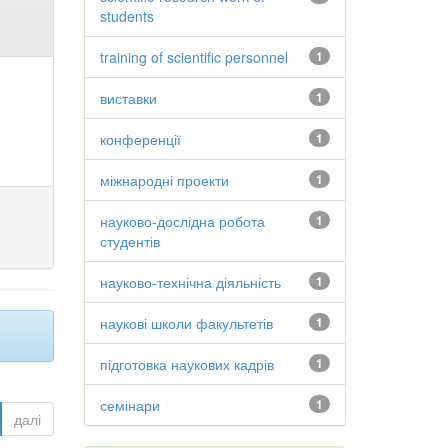
students
training of scientific personnel
1
виставки
1
конференції
1
міжнародні проекти
1
науково-дослідна робота
1
студентів
науково-технічна діяльність
1
наукові школи факультетів
1
підготовка наукових кадрів
1
семінари
1
далі