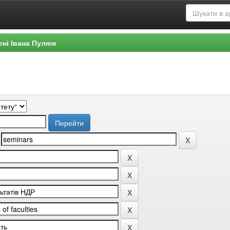
ені Івана Пулюя