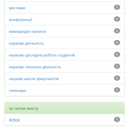
виставки
1
конференції
1
міжнародні проекти
1
наукова діяльність
1
науково-дослідна робота студентів
1
науково-технічна діяльність
1
наукові школи факультетів
1
семінари
1
за типом вмісту
Article
1