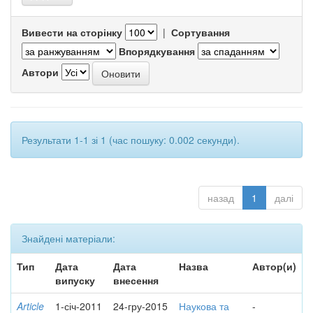
Вивести на сторінку
|
Сортування
Впорядкування
Автори
Результати 1-1 зі 1 (час пошуку: 0.002 секунди).
назад
1
далі
Знайдені матеріали:
Тип
Дата
Дата
Назва
Автор(и)
випуску
внесення
Article
1-січ-2011
24-гру-2015
Наукова та
-