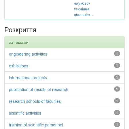
науково-
технічна
діяльність
Розкриття
за темами
engineering activities
1
exhibitions
1
international projects
1
publication of results of research
1
research schools of faculties
1
scientific activities
1
training of scientific personnel
1