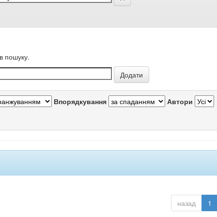
в пошуку.
Впорядкування
Автори
назад
1