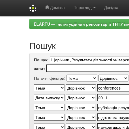
Домівка
Перегляд
Довідка
Skip
ELARTU — Інституційний репозитарій ТНТУ ім
navigation
Пошук
Пошук:
запит
Поточні фільтри: