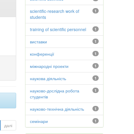
scientific-research work of
1
students
training of scientific personnel
1
виставки
1
конференції
1
міжнародні проекти
1
наукова діяльність
1
науково-дослідна робота
1
студентів
науково-технічна діяльність
1
семінари
1
далі