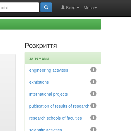
Вхід:
Мова
Розкриття
за темами
engineering activities
1
exhibitions
1
international projects
1
publication of results of research
1
research schools of faculties
1
scientific activities
1