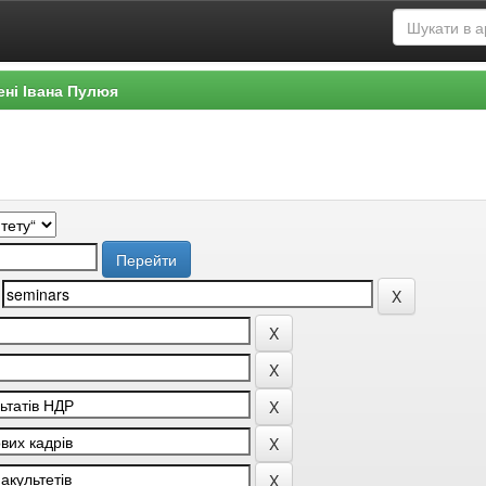
ені Івана Пулюя