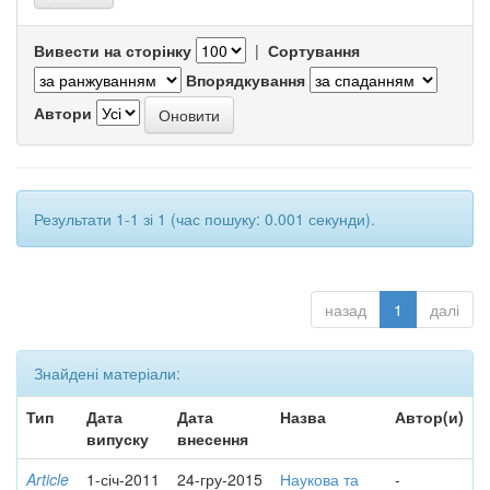
Вивести на сторінку
|
Сортування
Впорядкування
Автори
Результати 1-1 зі 1 (час пошуку: 0.001 секунди).
назад
1
далі
Знайдені матеріали:
Тип
Дата
Дата
Назва
Автор(и)
випуску
внесення
Article
1-січ-2011
24-гру-2015
Наукова та
-