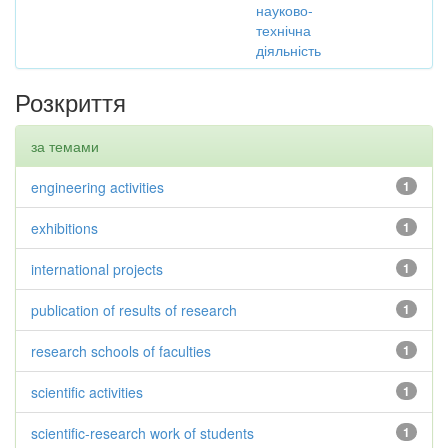
науково-
технічна
діяльність
Розкриття
за темами
engineering activities
1
exhibitions
1
international projects
1
publication of results of research
1
research schools of faculties
1
scientific activities
1
scientific-research work of students
1