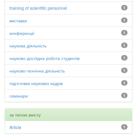
training of scientific personnel
1
виставки
1
конференції
1
наукова діяльність
1
науково-дослідна робота студентів
1
науково-технічна діяльність
1
підготовка наукових кадрів
1
семінари
1
за типом вмісту
Article
1