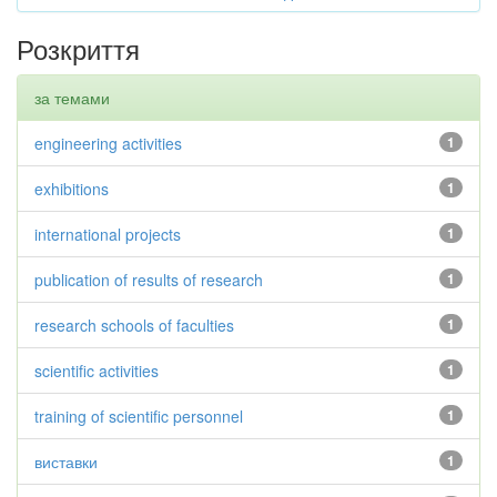
Розкриття
за темами
engineering activities
1
exhibitions
1
international projects
1
publication of results of research
1
research schools of faculties
1
scientific activities
1
training of scientific personnel
1
виставки
1