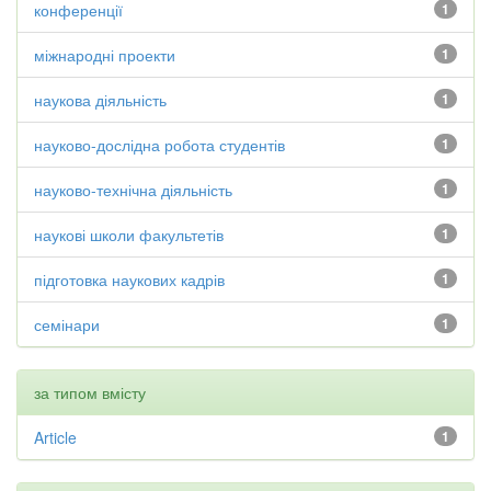
конференції
1
міжнародні проекти
1
наукова діяльність
1
науково-дослідна робота студентів
1
науково-технічна діяльність
1
наукові школи факультетів
1
підготовка наукових кадрів
1
семінари
1
за типом вмісту
Article
1