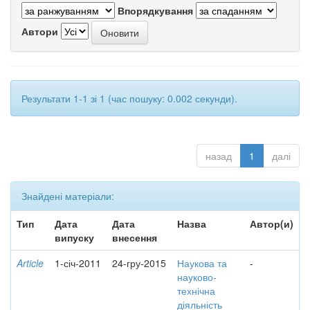
Впорядкування
Автори
Результати 1-1 зі 1 (час пошуку: 0.002 секунди).
назад
1
далі
Знайдені матеріали:
Тип
Дата
Дата
Назва
Автор(и)
випуску
внесення
Article
1-січ-2011
24-гру-2015
Наукова та
-
науково-
технічна
діяльність