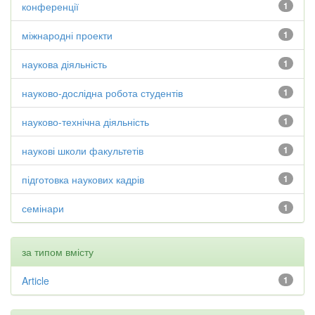
конференції
1
міжнародні проекти
1
наукова діяльність
1
науково-дослідна робота студентів
1
науково-технічна діяльність
1
наукові школи факультетів
1
підготовка наукових кадрів
1
семінари
1
за типом вмісту
Article
1