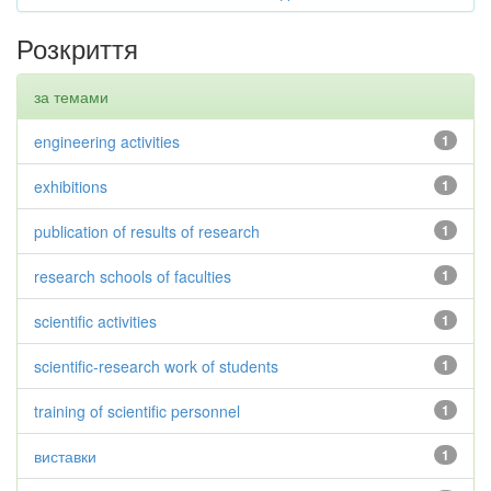
Розкриття
за темами
engineering activities
1
exhibitions
1
publication of results of research
1
research schools of faculties
1
scientific activities
1
scientific-research work of students
1
training of scientific personnel
1
виставки
1