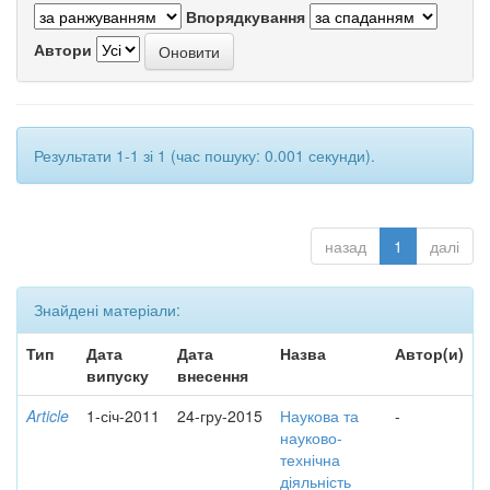
Впорядкування
Автори
Результати 1-1 зі 1 (час пошуку: 0.001 секунди).
назад
1
далі
Знайдені матеріали:
Тип
Дата
Дата
Назва
Автор(и)
випуску
внесення
Article
1-січ-2011
24-гру-2015
Наукова та
-
науково-
технічна
діяльність