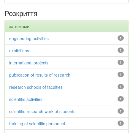
Розкриття
за темами
engineering activities
1
exhibitions
1
international projects
1
publication of results of research
1
research schools of faculties
1
scientific activities
1
scientific-research work of students
1
training of scientific personnel
1