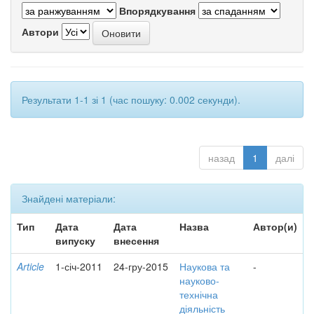
Впорядкування
Автори
Результати 1-1 зі 1 (час пошуку: 0.002 секунди).
назад
1
далі
Знайдені матеріали:
Тип
Дата
Дата
Назва
Автор(и)
випуску
внесення
Article
1-січ-2011
24-гру-2015
Наукова та
-
науково-
технічна
діяльність