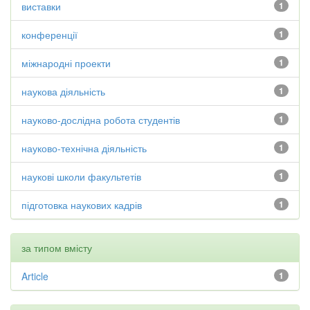
виставки
1
конференції
1
міжнародні проекти
1
наукова діяльність
1
науково-дослідна робота студентів
1
науково-технічна діяльність
1
наукові школи факультетів
1
підготовка наукових кадрів
1
за типом вмісту
Article
1