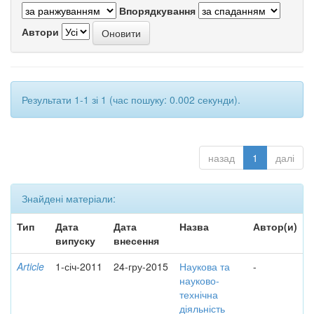
Впорядкування
Автори
Результати 1-1 зі 1 (час пошуку: 0.002 секунди).
назад
1
далі
Знайдені матеріали:
Тип
Дата
Дата
Назва
Автор(и)
випуску
внесення
Article
1-січ-2011
24-гру-2015
Наукова та
-
науково-
технічна
діяльність