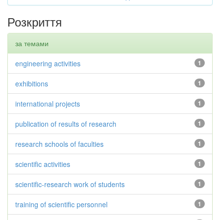
Розкриття
за темами
engineering activities
1
exhibitions
1
international projects
1
publication of results of research
1
research schools of faculties
1
scientific activities
1
scientific-research work of students
1
training of scientific personnel
1