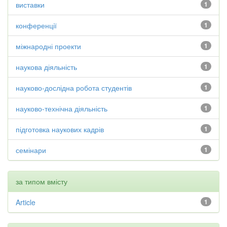
виставки
1
конференції
1
міжнародні проекти
1
наукова діяльність
1
науково-дослідна робота студентів
1
науково-технічна діяльність
1
підготовка наукових кадрів
1
семінари
1
за типом вмісту
Article
1