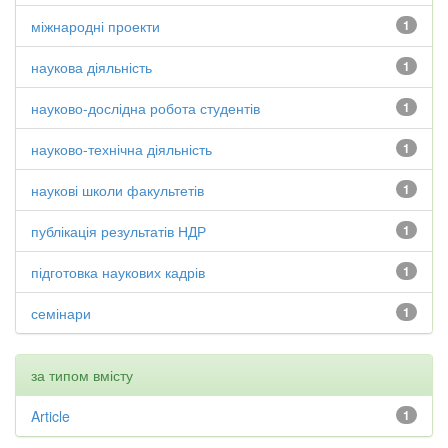
міжнародні проекти
1
наукова діяльність
1
науково-дослідна робота студентів
1
науково-технічна діяльність
1
наукові школи факультетів
1
публікація результатів НДР
1
підготовка наукових кадрів
1
семінари
1
за типом вмісту
Article
1