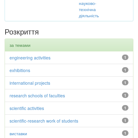
науково-
технічна
діяльність
Розкриття
за темами
engineering activities
1
exhibitions
1
international projects
1
research schools of faculties
1
scientific activities
1
scientific-research work of students
1
виставки
1