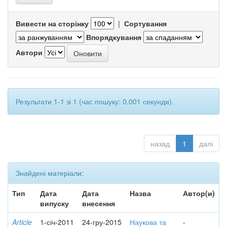
Вивести на сторінку
|
Сортування
Впорядкування
Автори
Результати 1-1 зі 1 (час пошуку: 0.001 секунди).
назад
1
далі
Знайдені матеріали:
Тип
Дата
Дата
Назва
Автор(и)
випуску
внесення
Article
1-січ-2011
24-гру-2015
Наукова та
-