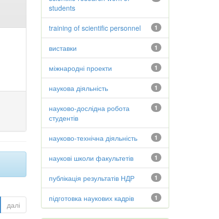
students
training of scientific personnel
1
виставки
1
міжнародні проекти
1
наукова діяльність
1
науково-дослідна робота
1
студентів
науково-технічна діяльність
1
наукові школи факультетів
1
публікація результатів НДР
1
підготовка наукових кадрів
1
далі