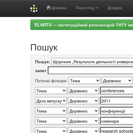
Домівка
Перегляд
Довідка
Skip
ELARTU — Інституційний репозитарій ТНТУ ім
navigation
Пошук
Пошук:
запит
Поточні фільтри: