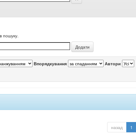
в пошуку.
Впорядкування
Автори
назад
1