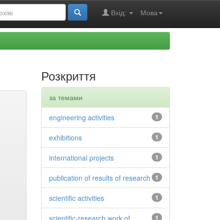
Вхід:
Мова
Розкриття
за темами
engineering activities
1
exhibitions
1
international projects
1
publication of results of research
1
scientific activities
1
scientific-research work of
1