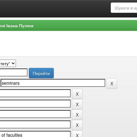
ені Івана Пулюя