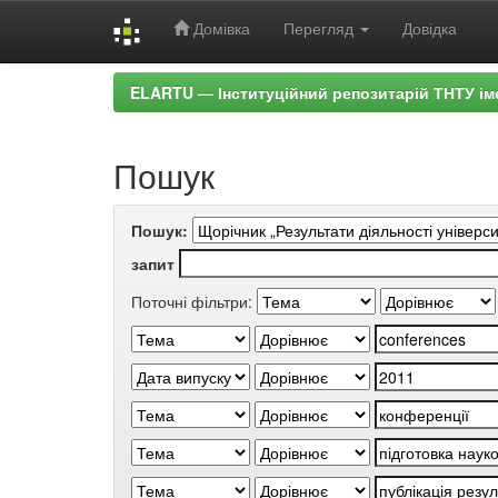
Домівка
Перегляд
Довідка
Skip
ELARTU — Інституційний репозитарій ТНТУ ім
navigation
Пошук
Пошук:
запит
Поточні фільтри: