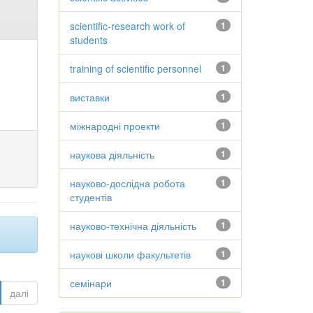
scientific-research work of
1
students
training of scientific personnel
1
виставки
1
міжнародні проекти
1
наукова діяльність
1
науково-дослідна робота
1
студентів
науково-технічна діяльність
1
наукові школи факультетів
1
семінари
1
далі