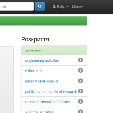
Вхід:
Мова
Розкриття
за темами
engineering activities
1
exhibitions
1
international projects
1
publication of results of research
1
research schools of faculties
1
scientific activities
1