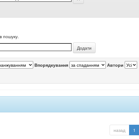
в пошуку.
Впорядкування
Автори
назад
1