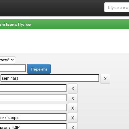
ені Івана Пулюя