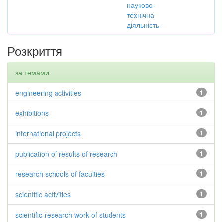
науково-
технічна
діяльність
Розкриття
за темами
engineering activities
1
exhibitions
1
international projects
1
publication of results of research
1
research schools of faculties
1
scientific activities
1
scientific-research work of students
1