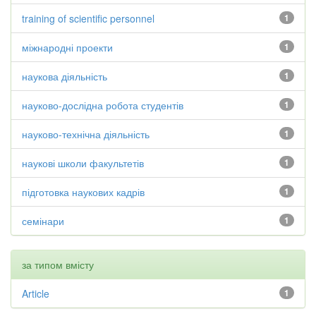
training of scientific personnel
1
міжнародні проекти
1
наукова діяльність
1
науково-дослідна робота студентів
1
науково-технічна діяльність
1
наукові школи факультетів
1
підготовка наукових кадрів
1
семінари
1
за типом вмісту
Article
1