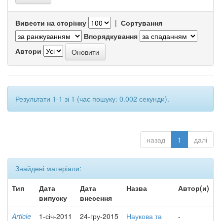
Вивести на сторінку
|
Сортування
Впорядкування
Автори
Результати 1-1 зі 1 (час пошуку: 0.002 секунди).
назад
1
далі
Знайдені матеріали:
Тип
Дата
Дата
Назва
Автор(и)
випуску
внесення
Article
1-січ-2011
24-гру-2015
Наукова та
-