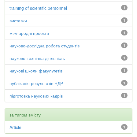
training of scientific personnel
1
виставки
1
міжнародні проекти
1
науково-дослідна робота студентів
1
науково-технічна діяльність
1
наукові школи факультетів
1
публікація результатів НДР
1
підготовка наукових кадрів
1
за типом вмісту
Article
1