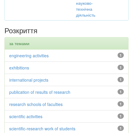
науково-
технічна
діяльність
Розкриття
за темами
engineering activities
1
exhibitions
1
international projects
1
publication of results of research
1
research schools of faculties
1
scientific activities
1
scientific-research work of students
1