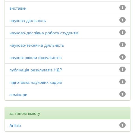
виставки
1
наукова діяльність
1
науково-дослідна робота студентів
1
науково-технічна діяльність
1
наукові школи факультетів
1
публікація результатів НДР
1
підготовка наукових кадрів
1
семінари
1
за типом вмісту
Article
1