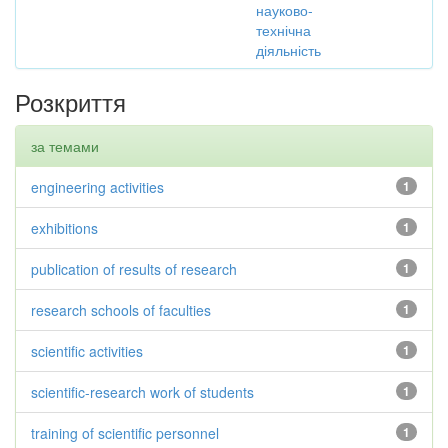
науково-
технічна
діяльність
Розкриття
за темами
engineering activities
1
exhibitions
1
publication of results of research
1
research schools of faculties
1
scientific activities
1
scientific-research work of students
1
training of scientific personnel
1