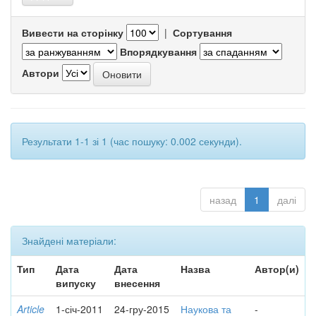
Вивести на сторінку
|
Сортування
Впорядкування
Автори
Результати 1-1 зі 1 (час пошуку: 0.002 секунди).
назад
1
далі
Знайдені матеріали:
Тип
Дата
Дата
Назва
Автор(и)
випуску
внесення
Article
1-січ-2011
24-гру-2015
Наукова та
-