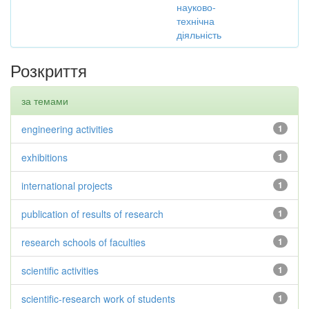
науково-
технічна
діяльність
Розкриття
за темами
engineering activities
1
exhibitions
1
international projects
1
publication of results of research
1
research schools of faculties
1
scientific activities
1
scientific-research work of students
1