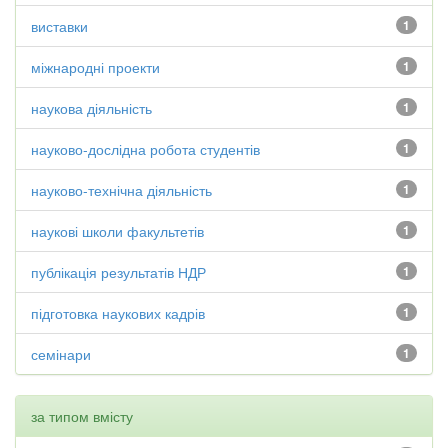
виставки
1
міжнародні проекти
1
наукова діяльність
1
науково-дослідна робота студентів
1
науково-технічна діяльність
1
наукові школи факультетів
1
публікація результатів НДР
1
підготовка наукових кадрів
1
семінари
1
за типом вмісту