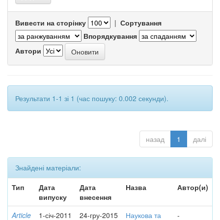
Вивести на сторінку
|
Сортування
Впорядкування
Автори
Результати 1-1 зі 1 (час пошуку: 0.002 секунди).
назад
1
далі
Знайдені матеріали:
Тип
Дата
Дата
Назва
Автор(и)
випуску
внесення
Article
1-січ-2011
24-гру-2015
Наукова та
-