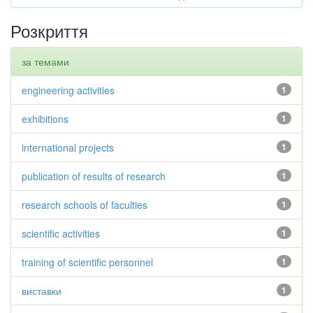
Розкриття
за темами
engineering activities
1
exhibitions
1
international projects
1
publication of results of research
1
research schools of faculties
1
scientific activities
1
training of scientific personnel
1
виставки
1