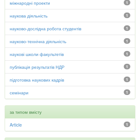
міжнародні проекти
1
наукова діяльність
1
науково-дослідна робота студентів
1
науково-технічна діяльність
1
наукові школи факультетів
1
публікація результатів НДР
1
підготовка наукових кадрів
1
семінари
1
за типом вмісту
Article
1