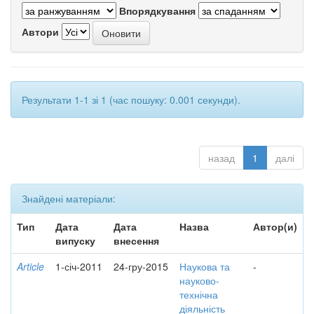
Впорядкування
Автори
Результати 1-1 зі 1 (час пошуку: 0.001 секунди).
назад
1
далі
Знайдені матеріали:
Тип
Дата
Дата
Назва
Автор(и)
випуску
внесення
Article
1-січ-2011
24-гру-2015
Наукова та
-
науково-
технічна
діяльність