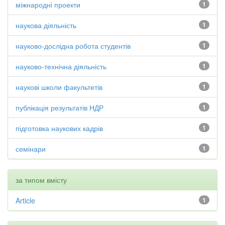
міжнародні проекти
1
наукова діяльність
1
науково-дослідна робота студентів
1
науково-технічна діяльність
1
наукові школи факультетів
1
публікація результатів НДР
1
підготовка наукових кадрів
1
семінари
1
за типом вмісту
Article
1