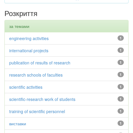
Розкриття
за темами
engineering activities
1
international projects
1
publication of results of research
1
research schools of faculties
1
scientific activities
1
scientific-research work of students
1
training of scientific personnel
1
виставки
1