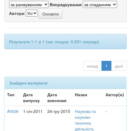
Впорядкування
Автори
Результати 1-1 зі 1 (час пошуку: 0.001 секунди).
назад
1
далі
Знайдені матеріали:
Тип
Дата
Дата
Назва
Автор(и)
випуску
внесення
Article
1-січ-2011
24-гру-2015
Наукова та
-
науково-
технічна
діяльність