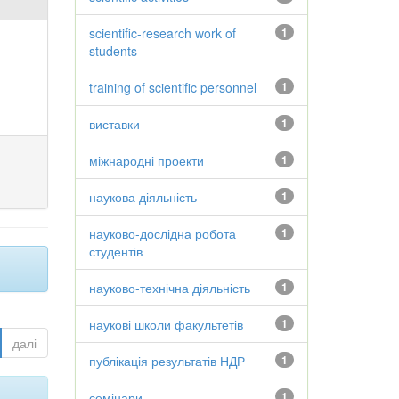
scientific-research work of
1
students
training of scientific personnel
1
виставки
1
міжнародні проекти
1
наукова діяльність
1
науково-дослідна робота
1
студентів
науково-технічна діяльність
1
наукові школи факультетів
1
далі
публікація результатів НДР
1
семінари
1