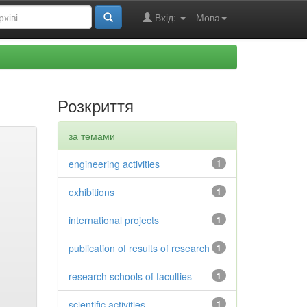
Вхід:
Мова
Розкриття
за темами
engineering activities
1
exhibitions
1
international projects
1
publication of results of research
1
research schools of faculties
1
scientific activities
1