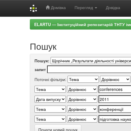
Домівка
Перегляд
Довідка
Skip
ELARTU — Інституційний репозитарій ТНТУ ім
navigation
Пошук
Пошук:
запит
Поточні фільтри:
Почати новий пошук