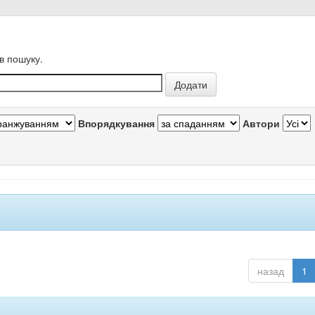
в пошуку.
Впорядкування
Автори
назад
1