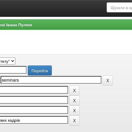
ені Івана Пулюя