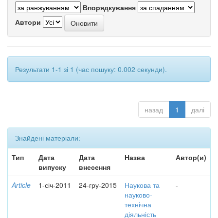
Впорядкування
Автори
Результати 1-1 зі 1 (час пошуку: 0.002 секунди).
назад
1
далі
Знайдені матеріали:
Тип
Дата
Дата
Назва
Автор(и)
випуску
внесення
Article
1-січ-2011
24-гру-2015
Наукова та
-
науково-
технічна
діяльність