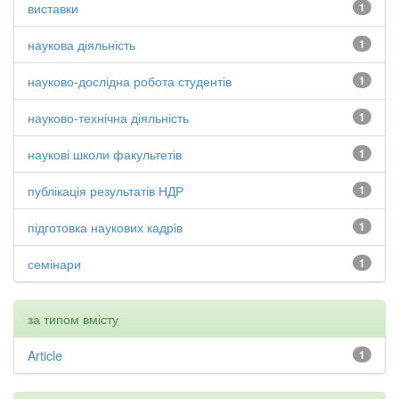
виставки
1
наукова діяльність
1
науково-дослідна робота студентів
1
науково-технічна діяльність
1
наукові школи факультетів
1
публікація результатів НДР
1
підготовка наукових кадрів
1
семінари
1
за типом вмісту
Article
1