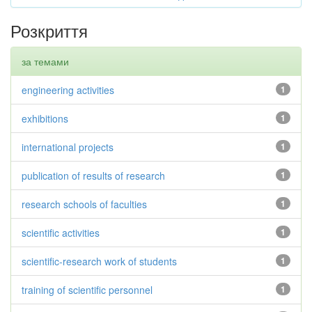
Розкриття
за темами
engineering activities
1
exhibitions
1
international projects
1
publication of results of research
1
research schools of faculties
1
scientific activities
1
scientific-research work of students
1
training of scientific personnel
1