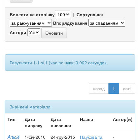
Вивести на сторінку
|
Сортування
Впорядкування
Автори
Результати 1-1 зі 1 (час пошуку: 0.002 секунди).
назад
1
далі
Знайдені матеріали:
Тип
Дата
Дата
Назва
Автор(и)
випуску
внесення
Article
1-січ-2010
24-гру-2015
Наукова та
-