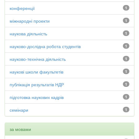
конференції
1
міжнародні проекти
1
наукова діяльність
1
науково-дослідна робота студентів
1
науково-технічна діяльність
1
наукові школи факультетів
1
публікація результатів НДР
1
підготовка наукових кадрів
1
семінари
1
за мовами