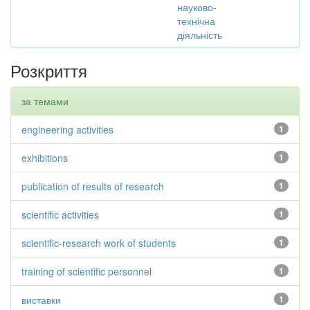
науково-
технічна
діяльність
Розкриття
за темами
engineering activities
1
exhibitions
1
publication of results of research
1
scientific activities
1
scientific-research work of students
1
training of scientific personnel
1
виставки
1