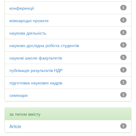
конференції
1
міжнародні проекти
1
наукова діяльність
1
науково-дослідна робота студентів
1
наукові школи факультетів
1
публікація результатів НДР
1
підготовка наукових кадрів
1
семінари
1
за типом вмісту
Article
1