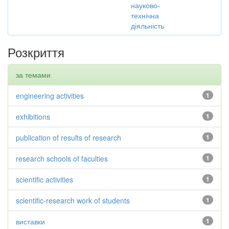
науково-
технічна
діяльність
Розкриття
за темами
engineering activities
1
exhibitions
1
publication of results of research
1
research schools of faculties
1
scientific activities
1
scientific-research work of students
1
виставки
1