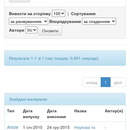
Вивести на сторінку
|
Сортування
Впорядкування
Автори
Результати 1-1 зі 1 (час пошуку: 0.001 секунди).
назад
1
далі
Знайдені матеріали:
Тип
Дата
Дата
Назва
Автор(и)
випуску
внесення
Article
1-січ-2010
24-гру-2015
Наукова та
-