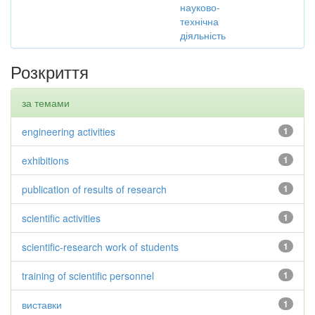
науково-
технічна
діяльність
Розкриття
за темами
engineering activities
1
exhibitions
1
publication of results of research
1
scientific activities
1
scientific-research work of students
1
training of scientific personnel
1
виставки
1