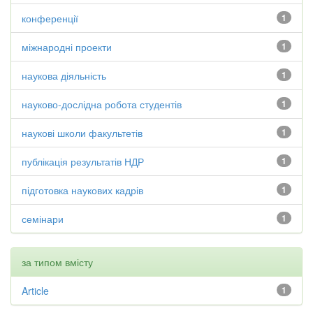
конференції
1
міжнародні проекти
1
наукова діяльність
1
науково-дослідна робота студентів
1
наукові школи факультетів
1
публікація результатів НДР
1
підготовка наукових кадрів
1
семінари
1
за типом вмісту
Article
1