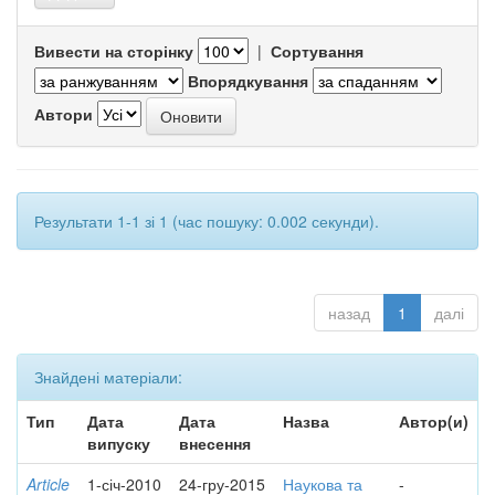
Вивести на сторінку
|
Сортування
Впорядкування
Автори
Результати 1-1 зі 1 (час пошуку: 0.002 секунди).
назад
1
далі
Знайдені матеріали:
Тип
Дата
Дата
Назва
Автор(и)
випуску
внесення
Article
1-січ-2010
24-гру-2015
Наукова та
-