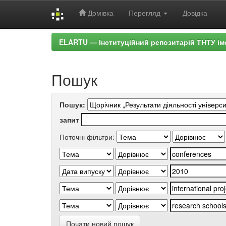
Домівка
Перегляд
Довідка
Skip
ELARTU — Інституційний репозитарій ТНТУ ім
navigation
Пошук
Пошук:
запит
Поточні фільтри:
Почати новий пошук