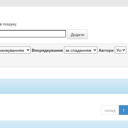
в пошуку.
Впорядкування
Автори
назад
1