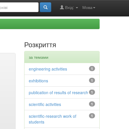
Вхід:
Мова
Розкриття
за темами
engineering activities
1
exhibitions
1
publication of results of research
1
scientific activities
1
scientific-research work of
1
students