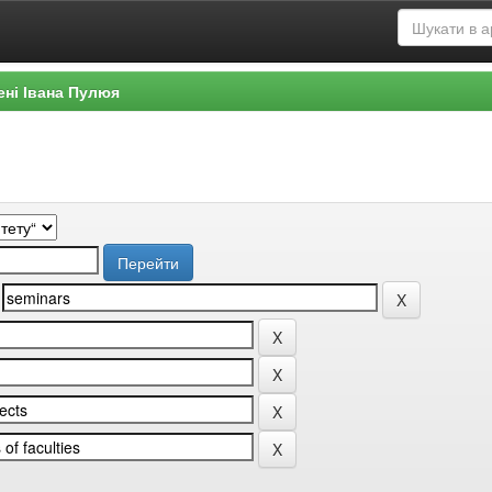
ені Івана Пулюя