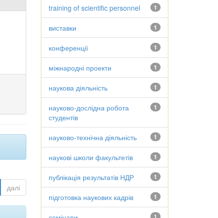
training of scientific personnel
1
виставки
1
конференції
1
міжнародні проекти
1
наукова діяльність
1
науково-дослідна робота
1
студентів
науково-технічна діяльність
1
наукові школи факультетів
1
публікація результатів НДР
1
далі
підготовка наукових кадрів
1
семінари
1