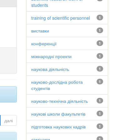
students
training of scientific personnel
1
виставки
1
конференції
1
міжнародні проекти
1
наукова діяльність
1
науково-дослідна робота
1
студентів
науково-технічна діяльність
1
наукові школи факультетів
1
далі
підготовка наукових кадрів
1
семінари
1