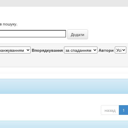
в пошуку.
Впорядкування
Автори
назад
1