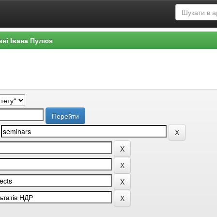
ені Івана Пулюя