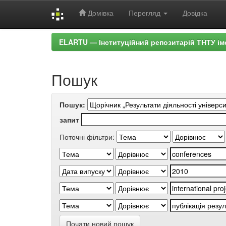
Домівка
Перегляд
Довідка
Skip
ELARTU — Інституційний репозитарій ТНТУ ім
navigation
Пошук
Пошук:
запит
Поточні фільтри:
Почати новий пошук