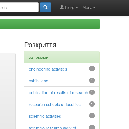
Вхід:
Мова
Розкриття
за темами
engineering activities
1
exhibitions
1
publication of results of research
1
research schools of faculties
1
scientific activities
1
scientific-research work of
1