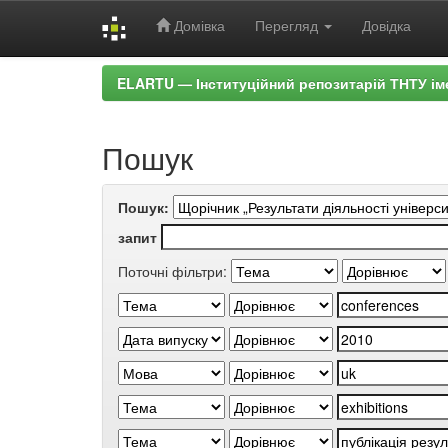
Домівка
Перегляд
Довідка
Skip
ELARTU — Інституційний репозитарій ТНТУ ім
navigation
Пошук
Пошук:
запит
Поточні фільтри: