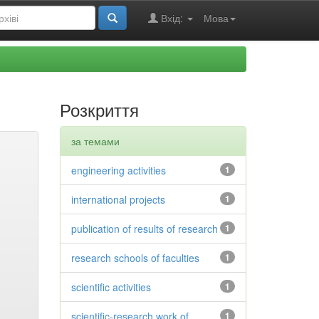
Вхід:
Мова
Розкриття
за темами
engineering activities
1
international projects
1
publication of results of research
1
research schools of faculties
1
scientific activities
1
scientific-research work of
1