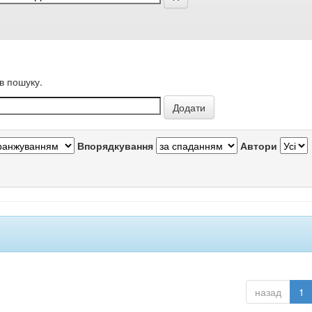
в пошуку.
Впорядкування
Автори
назад
1