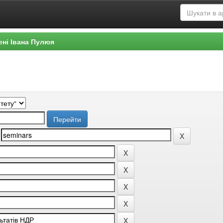
ені Івана Пулюя