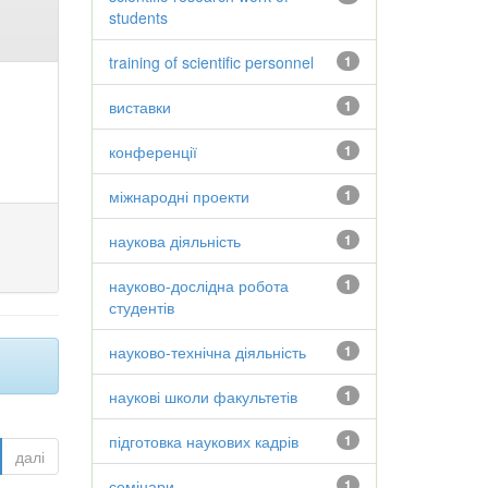
students
training of scientific personnel
1
виставки
1
конференції
1
міжнародні проекти
1
наукова діяльність
1
науково-дослідна робота
1
студентів
науково-технічна діяльність
1
наукові школи факультетів
1
підготовка наукових кадрів
1
далі
семінари
1