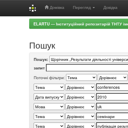
Домівка
Перегляд
Довідка
Skip
ELARTU — Інституційний репозитарій ТНТУ ім
navigation
Пошук
Пошук:
запит
Поточні фільтри: