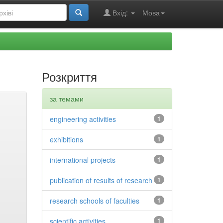
Вхід:
Мова
Розкриття
за темами
engineering activities
1
exhibitions
1
international projects
1
publication of results of research
1
research schools of faculties
1
scientific activities
1