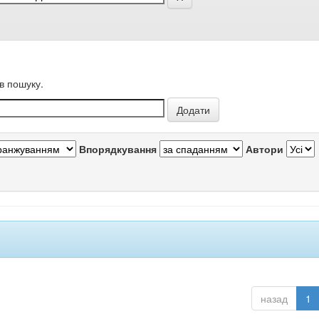
в пошуку.
Впорядкування
Автори
назад
1