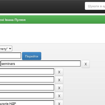
ені Івана Пулюя