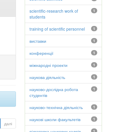
scientific-research work of
1
students
training of scientific personnel
1
виставки
1
конференції
1
міжнародні проекти
1
наукова діяльність
1
науково-дослідна робота
1
студентів
науково-технічна діяльність
1
наукові школи факультетів
1
далі
підготовка наукових кадрів
1