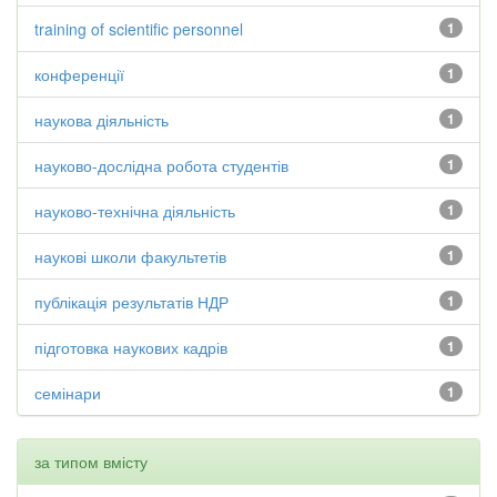
training of scientific personnel
1
конференції
1
наукова діяльність
1
науково-дослідна робота студентів
1
науково-технічна діяльність
1
наукові школи факультетів
1
публікація результатів НДР
1
підготовка наукових кадрів
1
семінари
1
за типом вмісту