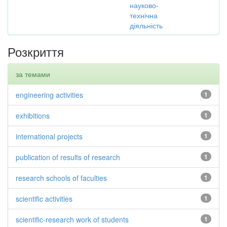
науково-
технічна
діяльність
Розкриття
за темами
engineering activities
1
exhibitions
1
international projects
1
publication of results of research
1
research schools of faculties
1
scientific activities
1
scientific-research work of students
1