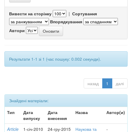
Вивести на сторінку
|
Сортування
Впорядкування
Автори
Результати 1-1 зі 1 (час пошуку: 0.002 секунди).
назад
1
далі
Знайдені матеріали:
Тип
Дата
Дата
Назва
Автор(и)
випуску
внесення
Article
1-січ-2010
24-гру-2015
Наукова та
-