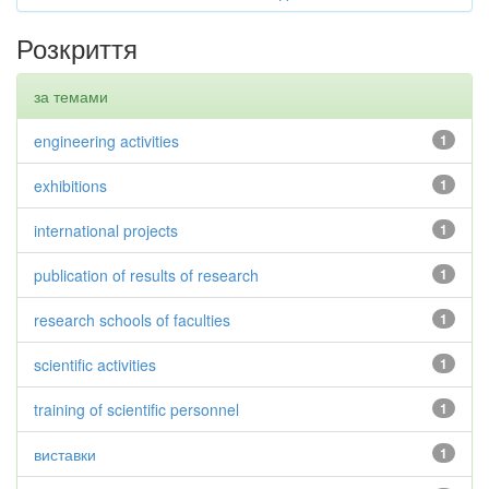
Розкриття
за темами
engineering activities
1
exhibitions
1
international projects
1
publication of results of research
1
research schools of faculties
1
scientific activities
1
training of scientific personnel
1
виставки
1