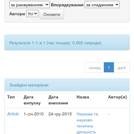
Впорядкування
Автори
Результати 1-1 зі 1 (час пошуку: 0.002 секунди).
назад
1
далі
Знайдені матеріали:
Тип
Дата
Дата
Назва
Автор(и)
випуску
внесення
Article
1-січ-2010
24-гру-2015
Наукова та
-
науково-
технічна
діяльність