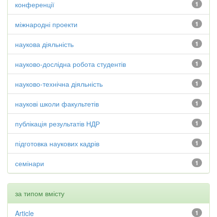
конференції
1
міжнародні проекти
1
наукова діяльність
1
науково-дослідна робота студентів
1
науково-технічна діяльність
1
наукові школи факультетів
1
публікація результатів НДР
1
підготовка наукових кадрів
1
семінари
1
за типом вмісту
Article
1