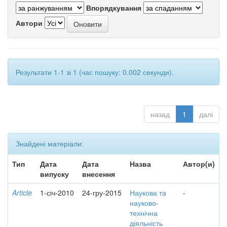
Впорядкування
Автори
Результати 1-1 зі 1 (час пошуку: 0.002 секунди).
назад
1
далі
Знайдені матеріали:
Тип
Дата
Дата
Назва
Автор(и)
випуску
внесення
Article
1-січ-2010
24-гру-2015
Наукова та
-
науково-
технічна
діяльність