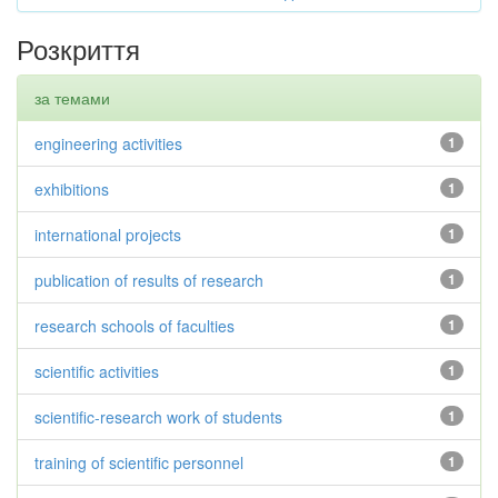
Розкриття
за темами
engineering activities
1
exhibitions
1
international projects
1
publication of results of research
1
research schools of faculties
1
scientific activities
1
scientific-research work of students
1
training of scientific personnel
1