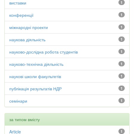
виставки
1
конференції
1
міжнародні проекти
1
наукова діяльність
1
науково-дослідна робота студентів
1
науково-технічна діяльність
1
наукові школи факультетів
1
публікація результатів НДР
1
семінари
1
за типом вмісту
Article
1