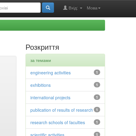
Вхід:
Мова
Розкриття
за темами
engineering activities
1
exhibitions
1
international projects
1
publication of results of research
1
research schools of faculties
1
scientific activities
1