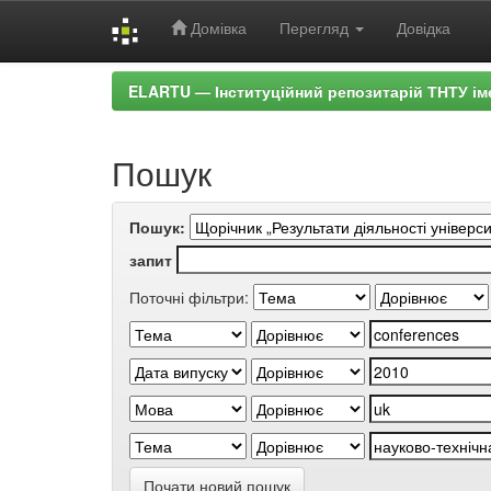
Домівка
Перегляд
Довідка
Skip
ELARTU — Інституційний репозитарій ТНТУ ім
navigation
Пошук
Пошук:
запит
Поточні фільтри:
Почати новий пошук