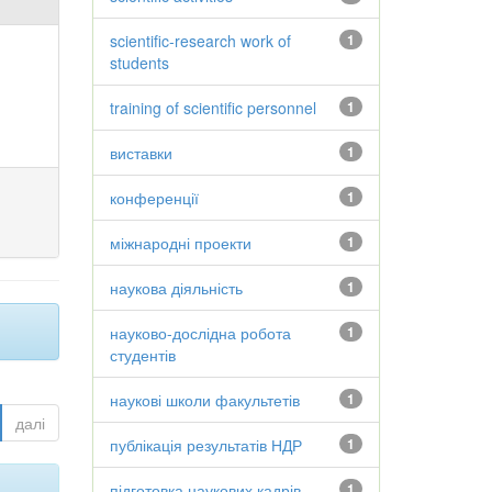
scientific-research work of
1
students
training of scientific personnel
1
виставки
1
конференції
1
міжнародні проекти
1
наукова діяльність
1
науково-дослідна робота
1
студентів
наукові школи факультетів
1
далі
публікація результатів НДР
1
підготовка наукових кадрів
1