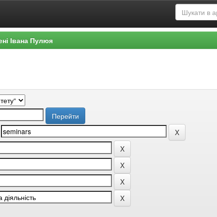
ені Івана Пулюя