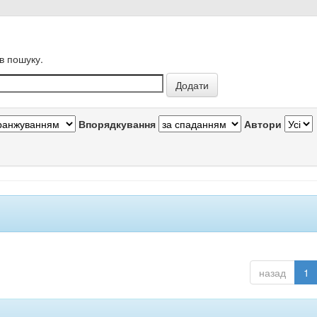
в пошуку.
Впорядкування
Автори
назад
1